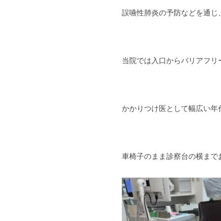
誤嚥性肺炎の予防などを通じ、
当院では入口からバリアフリ
かかりつけ医として幅広い年
車椅子のまま診察台の横まで