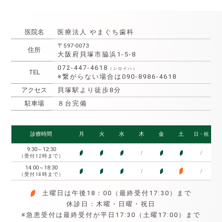
医院名
医療法人 やまぐち歯科
〒597-0073
住所
大阪府貝塚市脇浜1-5-8
072-447-4618
（シロイハ）
TEL
※繋がらない場合は090-8986-4618
アクセス
貝塚駅より徒歩8分
駐車場
８台完備
診療時間
月
火
水
木
金
土
日・祝
9:30～12:30
/
/
●
●
●
●
●
（受付12時まで）
14:00～18:30
●
/
/
●
●
●
●
（受付18時まで）
土曜日は午後18：00（最終受付17:30）まで
●
休診日：木曜・日曜・祝日
※急患受付は最終受付が平日17:30（土曜17:00）まで