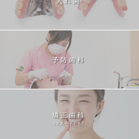
入れ歯
予防歯科
矯正歯科
（大人・子ども）