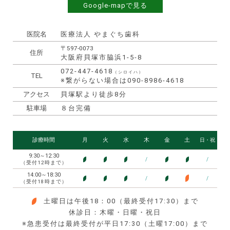
Google-mapで見る
医院名
医療法人 やまぐち歯科
〒597-0073
住所
大阪府貝塚市脇浜1-5-8
072-447-4618
（シロイハ）
TEL
※繋がらない場合は090-8986-4618
アクセス
貝塚駅より徒歩8分
駐車場
８台完備
診療時間
月
火
水
木
金
土
日・祝
9:30～12:30
/
/
●
●
●
●
●
（受付12時まで）
14:00～18:30
●
/
/
●
●
●
●
（受付18時まで）
土曜日は午後18：00（最終受付17:30）まで
●
休診日：木曜・日曜・祝日
※急患受付は最終受付が平日17:30（土曜17:00）まで