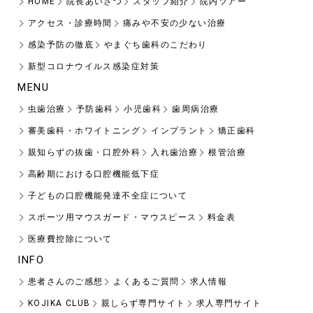
HOME
院長あいさつ
スタッフ紹介
院内ツアー
アクセス・診療時間
痛みや不安の少ない治療
感染予防の徹底
やまぐち歯科のこだわり
新型コロナウイルス感染症対策
MENU
虫歯治療
予防歯科
小児歯科
歯周病治療
審美歯科・ホワイトニング
インプラント
矯正歯科
親知らずの抜歯・口腔外科
入れ歯治療
根管治療
高齢期における口腔機能低下症
子どもの口腔機能発達不全症について
スポーツ用マウスガード・マウスピース
料金表
医療費控除について
INFO
患者さんのご感想
よくあるご質問
求人情報
KOJIKA CLUB
親しらず専門サイト
求人専門サイト