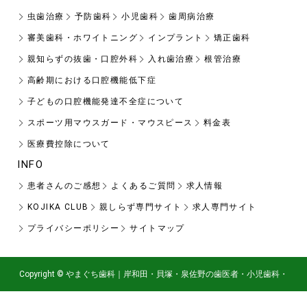
虫歯治療
予防歯科
小児歯科
歯周病治療
審美歯科・ホワイトニング
インプラント
矯正歯科
親知らずの抜歯・口腔外科
入れ歯治療
根管治療
高齢期における口腔機能低下症
子どもの口腔機能発達不全症について
スポーツ用マウスガード・マウスピース
料金表
医療費控除について
INFO
患者さんのご感想
よくあるご質問
求人情報
KOJIKA CLUB
親しらず専門サイト
求人専門サイト
プライバシーポリシー
サイトマップ
Copyright © やまぐち歯科｜岸和田・貝塚・泉佐野の歯医者・小児歯科・