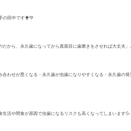
の田中です🐥💚
のだから、永久歯になってから真面目に歯磨きをさせれば大丈夫」
み合わせが悪くなる・永久歯が虫歯になりやすくなる・永久歯の発
食生活や間食が原因で虫歯になるリスクも高くなってしまいます💦