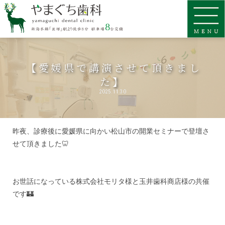
【愛媛県で講演させて頂きまし
た】
2025.11.30
昨夜、診療後に愛媛県に向かい松山市の開業セミナーで登壇さ
せて頂きました🦷
お世話になっている株式会社モリタ様と玉井歯科商店様の共催
です🏰