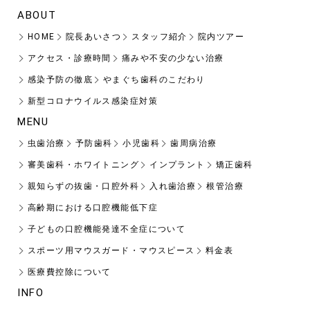
ABOUT
HOME
院長あいさつ
スタッフ紹介
院内ツアー
アクセス・診療時間
痛みや不安の少ない治療
感染予防の徹底
やまぐち歯科のこだわり
新型コロナウイルス感染症対策
MENU
虫歯治療
予防歯科
小児歯科
歯周病治療
審美歯科・ホワイトニング
インプラント
矯正歯科
親知らずの抜歯・口腔外科
入れ歯治療
根管治療
高齢期における口腔機能低下症
子どもの口腔機能発達不全症について
スポーツ用マウスガード・マウスピース
料金表
医療費控除について
INFO