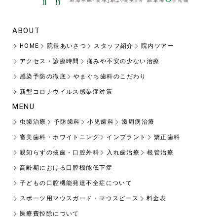
ABOUT
HOME
院長あいさつ
スタッフ紹介
院内ツアー
アクセス・診療時間
痛みや不安の少ない治療
感染予防の徹底
やまぐち歯科のこだわり
新型コロナウイルス感染症対策
MENU
虫歯治療
予防歯科
小児歯科
歯周病治療
審美歯科・ホワイトニング
インプラント
矯正歯科
親知らずの抜歯・口腔外科
入れ歯治療
根管治療
高齢期における口腔機能低下症
子どもの口腔機能発達不全症について
スポーツ用マウスガード・マウスピース
料金表
医療費控除について