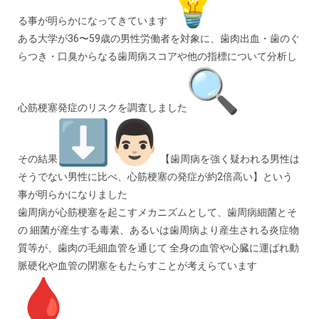
る事が明らかになってきています
ある大学が36〜59歳の男性労働者を対象に、歯肉出血・歯のぐ
らつき・口臭からなる歯周病スコアや他の指標について分析し
心筋梗塞発症のリスクを調査しました
その結果
【歯周病を強く疑われる男性は
そうでない男性に比べ、心筋梗塞の発症が約2倍高い】という
事が明らかになりました
歯周病が心筋梗塞を起こすメカニズムとして、歯周病細菌とそ
の 細菌が産生する毒素、あるいは歯周病より産生される炎症物
質等が、歯肉の毛細血管を通じて 全身の血管や心臓に運ばれ動
脈硬化や血管の閉塞をもたらすことが考えらています