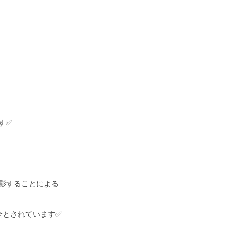
す✅
影することによる
全とされています✅