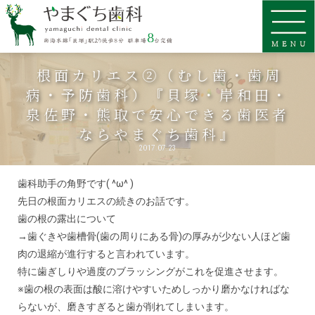
根面カリエス②（むし歯・歯周
病・予防歯科）『貝塚・岸和田・
泉佐野・熊取で安心できる歯医者
ならやまぐち歯科』
2017.07.23
歯科助手の角野です( ^ω^ )
先日の根面カリエスの続きのお話です。
歯の根の露出について
→歯ぐきや歯槽骨(歯の周りにある骨)の厚みが少ない人ほど歯
肉の退縮が進行すると言われています。
特に歯ぎしりや過度のブラッシングがこれを促進させます。
※歯の根の表面は酸に溶けやすいためしっかり磨かなければな
らないが、磨きすぎると歯が削れてしまいます。