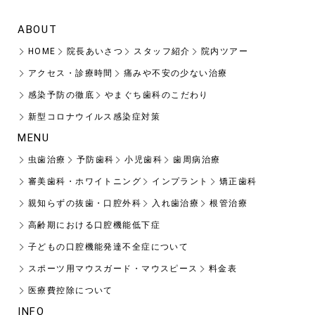
ABOUT
HOME
院長あいさつ
スタッフ紹介
院内ツアー
アクセス・診療時間
痛みや不安の少ない治療
感染予防の徹底
やまぐち歯科のこだわり
新型コロナウイルス感染症対策
MENU
虫歯治療
予防歯科
小児歯科
歯周病治療
審美歯科・ホワイトニング
インプラント
矯正歯科
親知らずの抜歯・口腔外科
入れ歯治療
根管治療
高齢期における口腔機能低下症
子どもの口腔機能発達不全症について
スポーツ用マウスガード・マウスピース
料金表
医療費控除について
INFO