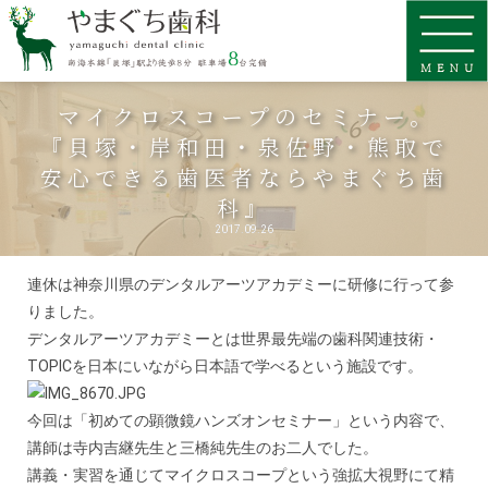
マイクロスコープのセミナー。
『貝塚・岸和田・泉佐野・熊取で
安心できる歯医者ならやまぐち歯
科』
2017.09.26
連休は神奈川県のデンタルアーツアカデミーに研修に行って参
りました。
デンタルアーツアカデミーとは世界最先端の歯科関連技術・
TOPICを日本にいながら日本語で学べるという施設です。
今回は「初めての顕微鏡ハンズオンセミナー」という内容で、
講師は寺内吉継先生と三橋純先生のお二人でした。
講義・実習を通じてマイクロスコープという強拡大視野にて精