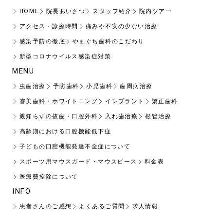
HOME
院長あいさつ
スタッフ紹介
院内ツアー
アクセス・診療時間
痛みや不安の少ない治療
感染予防の徹底
やまぐち歯科のこだわり
新型コロナウイルス感染症対策
MENU
虫歯治療
予防歯科
小児歯科
歯周病治療
審美歯科・ホワイトニング
インプラント
矯正歯科
親知らずの抜歯・口腔外科
入れ歯治療
根管治療
高齢期における口腔機能低下症
子どもの口腔機能発達不全症について
スポーツ用マウスガード・マウスピース
料金表
医療費控除について
INFO
患者さんのご感想
よくあるご質問
求人情報