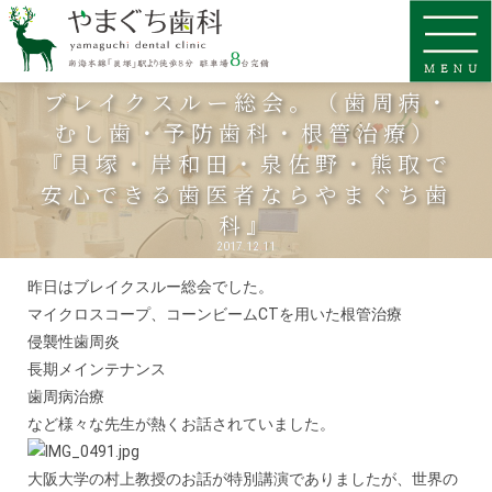
ブレイクスルー総会。（歯周病・
むし歯・予防歯科・根管治療）
『貝塚・岸和田・泉佐野・熊取で
安心できる歯医者ならやまぐち歯
科』
2017.12.11
昨日はブレイクスルー総会でした。
マイクロスコープ、コーンビームCTを用いた根管治療
侵襲性歯周炎
長期メインテナンス
歯周病治療
など様々な先生が熱くお話されていました。
大阪大学の村上教授のお話が特別講演でありましたが、世界の