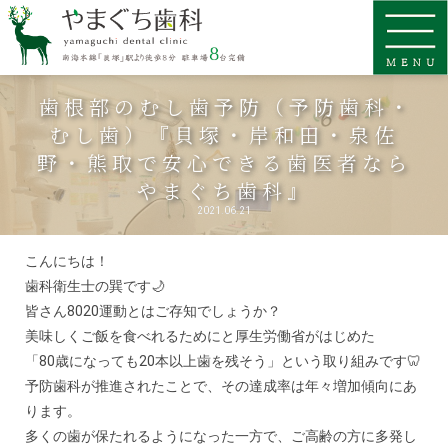
歯根部のむし歯予防（予防歯科・
むし歯）『貝塚・岸和田・泉佐
野・熊取で安心できる歯医者なら
やまぐち歯科』
2021.06.21
こんにちは！
歯科衛生士の巽です🌙
皆さん8020運動とはご存知でしょうか？
美味しくご飯を食べれるためにと厚生労働省がはじめた
「80歳になっても20本以上歯を残そう」という取り組みです🦷
予防歯科が推進されたことで、その達成率は年々増加傾向にあ
ります。
多くの歯が保たれるようになった一方で、ご高齢の方に多発し