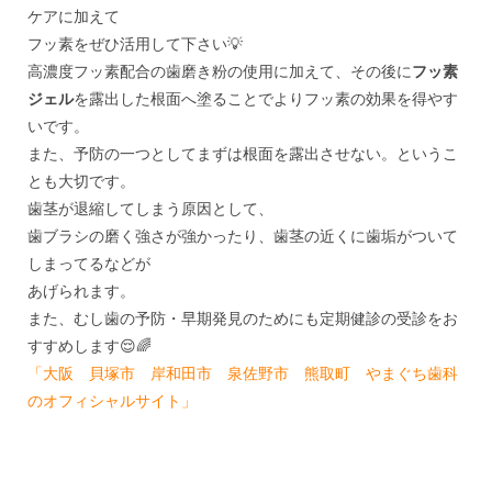
ケアに加えて
フッ素をぜひ活用して下さい💡
高濃度フッ素配合の歯磨き粉の使用に加えて、その後に
フッ素
ジェル
を露出した根面へ塗ることでよりフッ素の効果を得やす
いです。
また、予防の一つとしてまずは根面を露出させない。というこ
とも大切です。
歯茎が退縮してしまう原因として、
歯ブラシの磨く強さが強かったり、歯茎の近くに歯垢がついて
しまってるなどが
あげられます。
また、むし歯の予防・早期発見のためにも定期健診の受診をお
すすめします😌🌈
「大阪 貝塚市 岸和田市 泉佐野市 熊取町 やまぐち歯科
のオフィシャルサイト」