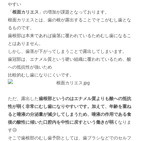
やすい
「
根面カリエス
」の増加が課題となっております。
根面カリエスとは、歯の根が露出することでそこがむし歯とな
るものです。
歯根部は本来であれば歯茎に覆われているためむし歯になるこ
とはありません。
しかし、歯茎が下がってしまうことで露出してしまいます。
歯冠部は、エナメル質という硬い組織に覆われているため、酸
への抵抗性が強いため
比較的むし歯になりにくいです。
ただ、露出した
歯根部というのはエナメル質よりも酸への抵抗
性が弱く非常にむし歯になりやすいです。加えて、年齢を重ね
ると唾液の分泌量が減少してしまうため、唾液の作用である食
後の酸性に傾いた口腔内を中性に戻すという働きが弱く
なりま
す😥
そこで歯根部のむし歯予防としては、歯ブラシなどでのセルフ