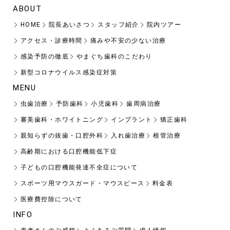
ABOUT
HOME
院長あいさつ
スタッフ紹介
院内ツアー
アクセス・診療時間
痛みや不安の少ない治療
感染予防の徹底
やまぐち歯科のこだわり
新型コロナウイルス感染症対策
MENU
虫歯治療
予防歯科
小児歯科
歯周病治療
審美歯科・ホワイトニング
インプラント
矯正歯科
親知らずの抜歯・口腔外科
入れ歯治療
根管治療
高齢期における口腔機能低下症
子どもの口腔機能発達不全症について
スポーツ用マウスガード・マウスピース
料金表
医療費控除について
INFO