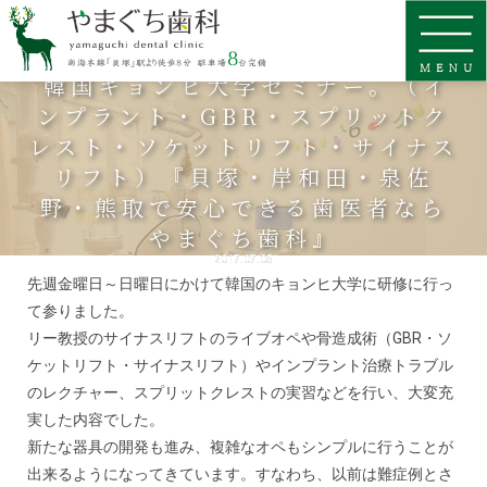
韓国キョンヒ大学セミナー。（イ
ンプラント・GBR・スプリットク
レスト・ソケットリフト・サイナス
リフト）『貝塚・岸和田・泉佐
野・熊取で安心できる歯医者なら
やまぐち歯科』
2017.07.05
先週金曜日～日曜日にかけて韓国のキョンヒ大学に研修に行っ
て参りました。
リー教授のサイナスリフトのライブオペや骨造成術（GBR・ソ
ケットリフト・サイナスリフト）やインプラント治療トラブル
のレクチャー、スプリットクレストの実習などを行い、大変充
実した内容でした。
新たな器具の開発も進み、複雑なオペもシンプルに行うことが
出来るようになってきています。すなわち、以前は難症例とさ