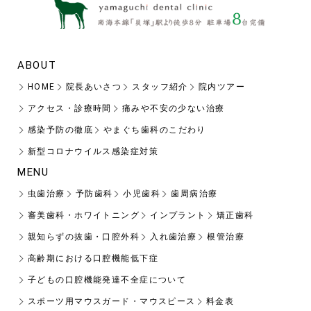
ABOUT
HOME
院長あいさつ
スタッフ紹介
院内ツアー
アクセス・診療時間
痛みや不安の少ない治療
感染予防の徹底
やまぐち歯科のこだわり
新型コロナウイルス感染症対策
MENU
虫歯治療
予防歯科
小児歯科
歯周病治療
審美歯科・ホワイトニング
インプラント
矯正歯科
親知らずの抜歯・口腔外科
入れ歯治療
根管治療
高齢期における口腔機能低下症
子どもの口腔機能発達不全症について
スポーツ用マウスガード・マウスピース
料金表