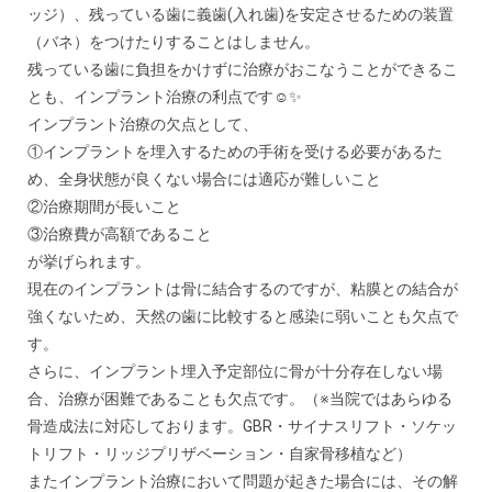
ッジ）、残っている歯に義歯(入れ歯)を安定させるための装置
（バネ）をつけたりすることはしません。
残っている歯に負担をかけずに治療がおこなうことができるこ
とも、インプラント治療の利点です☺✨
インプラント治療の欠点として、
①インプラントを埋入するための手術を受ける必要があるた
め、全身状態が良くない場合には適応が難しいこと
②治療期間が長いこと
③治療費が高額であること
が挙げられます。
現在のインプラントは骨に結合するのですが、粘膜との結合が
強くないため、天然の歯に比較すると感染に弱いことも欠点で
す。
さらに、インプラント埋入予定部位に骨が十分存在しない場
合、治療が困難であることも欠点です。（※当院ではあらゆる
骨造成法に対応しております。GBR・サイナスリフト・ソケッ
トリフト・リッジプリザベーション・自家骨移植など）
またインプラント治療において問題が起きた場合には、その解