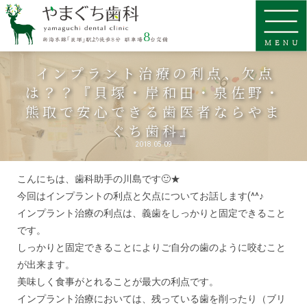
インプラント治療の利点、欠点
は？？『貝塚・岸和田・泉佐野・
熊取で安心できる歯医者ならやま
ぐち歯科』
2018.05.09
こんにちは、歯科助手の川島です🙂★
今回はインプラントの利点と欠点についてお話します(^^♪
インプラント治療の利点は、義歯をしっかりと固定できること
です。
しっかりと固定できることによりご自分の歯のように咬むこと
が出来ます。
美味しく食事がとれることが最大の利点です。
インプラント治療においては、残っている歯を削ったり（ブリ