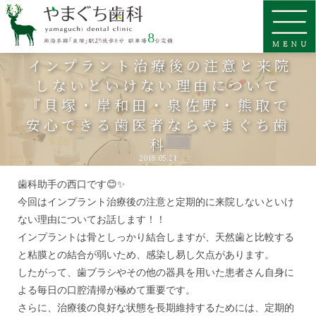
インプラント治療後の注意と来院
しないといけない理由について
『貝塚・岸和田・泉佐野・熊取で
安心できる歯医者ならやまぐち歯
科
2018.05.21
歯科助手の西口です😊✨
今回はインプラント治療後の注意と定期的に来院しないといけ
ない理由についてお話します！！
インプラントは骨としっかり結合しますが、天然歯と比較する
と粘膜との結合が弱いため、感染し易し欠点があります。
したがって、歯ブラシやその他の器具を用いた患者さん自身に
よる毎日の口腔清掃が極めて重要です。
さらに、治療後の良好な状態を長期維持するためには、定期的