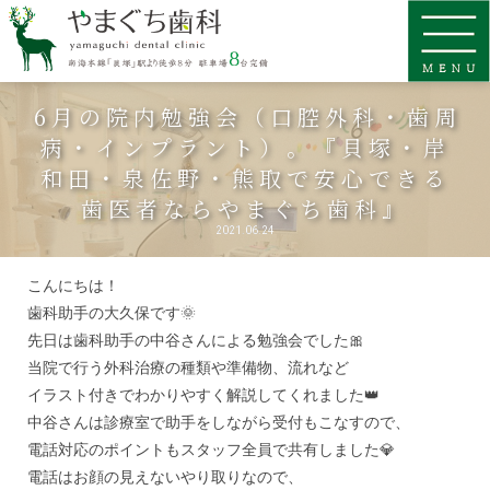
6月の院内勉強会（口腔外科・歯周
病・インプラント）。『貝塚・岸
和田・泉佐野・熊取で安心できる
歯医者ならやまぐち歯科』
2021.06.24
こんにちは！
歯科助手の大久保です🌞
先日は歯科助手の中谷さんによる勉強会でした🎀
当院で行う外科治療の種類や準備物、流れなど
イラスト付きでわかりやすく解説してくれました👑
中谷さんは診療室で助手をしながら受付もこなすので、
電話対応のポイントもスタッフ全員で共有しました💎
電話はお顔の見えないやり取りなので、