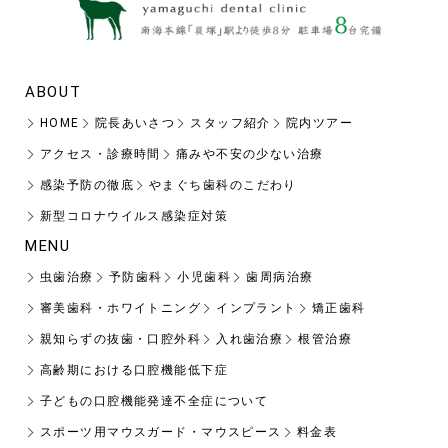
ABOUT
HOME
院長あいさつ
スタッフ紹介
院内ツアー
アクセス・診療時間
痛みや不安の少ない治療
感染予防の徹底
やまぐち歯科のこだわり
新型コロナウイルス感染症対策
MENU
虫歯治療
予防歯科
小児歯科
歯周病治療
審美歯科・ホワイトニング
インプラント
矯正歯科
親知らずの抜歯・口腔外科
入れ歯治療
根管治療
高齢期における口腔機能低下症
子どもの口腔機能発達不全症について
スポーツ用マウスガード・マウスピース
料金表