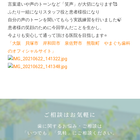
言葉遣いや声のトーンなど「笑声」が大切になります🥰
ふたり一組になりスタッフ役と患者様役になり
自分の声のトーンを聞いてもらう実践練習を行いました🍃
患者様の笑顔のために今回学んだことを生かし、
今よりも安心して通って頂ける医院を目指します⭐
「大阪 貝塚市 岸和田市 泉佐野市 熊取町 やまぐち歯科
のオフィシャルサイト」
ご相談はお気軽に
歯に関するお悩み・ご相談は
「いつでも」「気軽」にご相談ください。