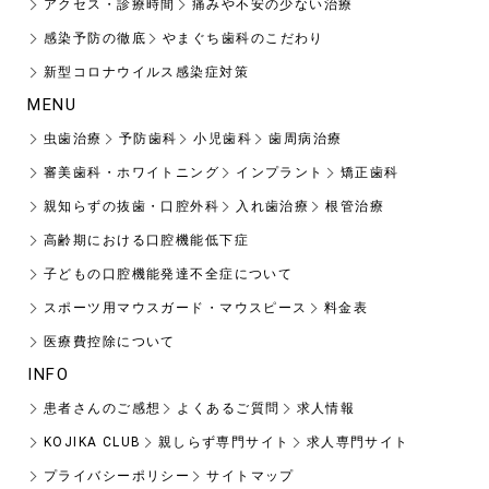
アクセス・診療時間
痛みや不安の少ない治療
感染予防の徹底
やまぐち歯科のこだわり
新型コロナウイルス感染症対策
MENU
虫歯治療
予防歯科
小児歯科
歯周病治療
審美歯科・ホワイトニング
インプラント
矯正歯科
親知らずの抜歯・口腔外科
入れ歯治療
根管治療
高齢期における口腔機能低下症
子どもの口腔機能発達不全症について
スポーツ用マウスガード・マウスピース
料金表
医療費控除について
INFO
患者さんのご感想
よくあるご質問
求人情報
KOJIKA CLUB
親しらず専門サイト
求人専門サイト
プライバシーポリシー
サイトマップ