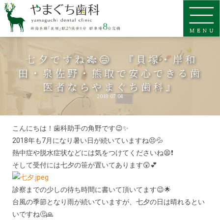
七夕ですね🎋😄 『貝塚・岸和
田・泉佐野・熊取で安心できる歯
医者ならやまぐち歯科』
2018.07.04
こんにちは！歯科助手の角野です😉✨
2018年も7月になり暑い日が続いていますね😣💦
熱中症や脱水症状などには気をつけてくださいね😫❗
そして受付には七夕の笹が置いてあります😲💕
診察までの少しの待ち時間に書いて頂いてます😉🌟
台風の季節となり雨が続いていますが、七夕の日は晴れるとい
いですね🤔🙏