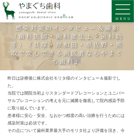
感染対策のインタビュー＆撮影
（歯科医師・歯科衛生士・歯科助
手）『貝塚・岸和田・泉佐野・熊
取で安心できる歯医者ならやまぐ
ち歯科』
2020.02.11
昨日は診療後に株式会社モリタ様のインタビュー＆撮影でし
た。
当院では開院当初よりスタンダードプレコーションとユニバー
サルプレコーションの考えを元に滅菌を徹底して院内感染予防
に取り組んでいます。
患者様に安心・安全、なおかつ精度の高い治療を行うためには
感染対策は必須です。
その点について歯科業界最大手のモリタ社より評価を頂き、今