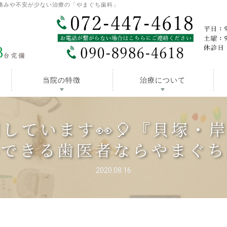
痛みや不安が少ない治療の「やまぐち歯科」
当院の特徴
治療について
しています👀🎈『貝塚・
心できる歯医者ならやまぐち
2020.08.16