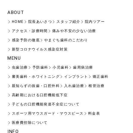
ABOUT
HOME
院長あいさつ
スタッフ紹介
院内ツアー
アクセス・診療時間
痛みや不安の少ない治療
感染予防の徹底
やまぐち歯科のこだわり
新型コロナウイルス感染症対策
MENU
虫歯治療
予防歯科
小児歯科
歯周病治療
審美歯科・ホワイトニング
インプラント
矯正歯科
親知らずの抜歯・口腔外科
入れ歯治療
根管治療
高齢期における口腔機能低下症
子どもの口腔機能発達不全症について
スポーツ用マウスガード・マウスピース
料金表
医療費控除について
INFO