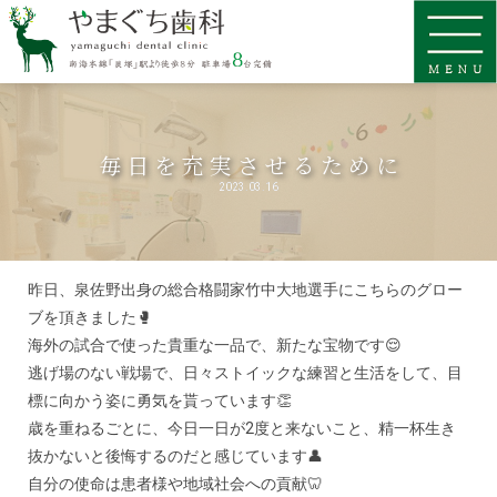
毎日を充実させるために
2023.03.16
昨日、泉佐野出身の総合格闘家竹中大地選手にこちらのグロー
ブを頂きました🥊
海外の試合で使った貴重な一品で、新たな宝物です😌
逃げ場のない戦場で、日々ストイックな練習と生活をして、目
標に向かう姿に勇気を貰っています👏
歳を重ねるごとに、今日一日が2度と来ないこと、精一杯生き
抜かないと後悔するのだと感じています👤
自分の使命は患者様や地域社会への貢献🦷