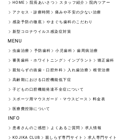
HOME
院長あいさつ
スタッフ紹介
院内ツアー
アクセス・診療時間
痛みや不安の少ない治療
感染予防の徹底
やまぐち歯科のこだわり
新型コロナウイルス感染症対策
MENU
虫歯治療
予防歯科
小児歯科
歯周病治療
審美歯科・ホワイトニング
インプラント
矯正歯科
親知らずの抜歯・口腔外科
入れ歯治療
根管治療
高齢期における口腔機能低下症
子どもの口腔機能発達不全症について
スポーツ用マウスガード・マウスピース
料金表
医療費控除について
INFO
患者さんのご感想
よくあるご質問
求人情報
KOJIKA CLUB
親しらず専門サイト
求人専門サイト