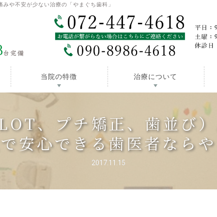
痛みや不安が少ない治療の「やまぐち歯科」
当院の特徴
治療について
LOT、プチ矯正、歯並び
取で安心できる歯医者ならや
2017.11.15