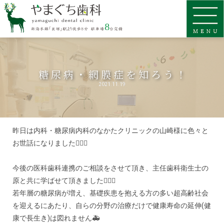
糖尿病・網膜症を知ろう！
2021.11.19
昨日は内科・糖尿病内科のなかたクリニックの山崎様に色々と
お世話になりました🙇🏻‍♂️
今後の医科歯科連携のご相談をさせて頂き、主任歯科衛生士の
原と共に学ばせて頂きました👩🏻‍⚕️
若年層の糖尿病が増え、基礎疾患を抱える方の多い超高齢社会
を迎えるにあたり、自らの分野の治療だけで健康寿命の延伸(健
康で長生き)は図れません🚑