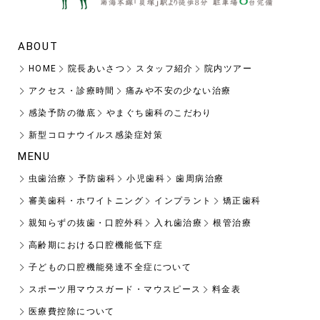
ABOUT
HOME
院長あいさつ
スタッフ紹介
院内ツアー
アクセス・診療時間
痛みや不安の少ない治療
感染予防の徹底
やまぐち歯科のこだわり
新型コロナウイルス感染症対策
MENU
虫歯治療
予防歯科
小児歯科
歯周病治療
審美歯科・ホワイトニング
インプラント
矯正歯科
親知らずの抜歯・口腔外科
入れ歯治療
根管治療
高齢期における口腔機能低下症
子どもの口腔機能発達不全症について
スポーツ用マウスガード・マウスピース
料金表
医療費控除について