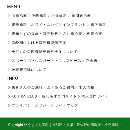
MENU
虫歯治療
予防歯科
小児歯科
歯周病治療
審美歯科・ホワイトニング
インプラント
矯正歯科
親知らずの抜歯・口腔外科
入れ歯治療
根管治療
高齢期における口腔機能低下症
子どもの口腔機能発達不全症について
スポーツ用マウスガード・マウスピース
料金表
医療費控除について
INFO
患者さんのご感想
よくあるご質問
求人情報
KOJIKA CLUB
親しらず専門サイト
求人専門サイト
プライバシーポリシー
サイトマップ
Copyright © やまぐち歯科｜岸和田・貝塚・泉佐野の歯医者・小児歯科・