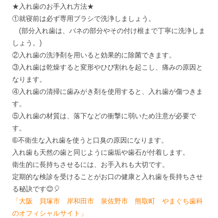
★入れ歯のお手入れ方法★
①就寝前は必ず専用ブラシで洗浄しましょう。
(部分入れ歯は、バネの部分やその付け根まで丁寧に洗浄しま
しょう。)
②入れ歯の洗浄剤を用いると効果的に除菌できます。
③入れ歯は乾燥すると変形やひび割れを起こし、痛みの原因と
なります。
④入れ歯の清掃に歯みがき剤を使用すると、入れ歯が傷つきま
す。
⑤入れ歯の材質は、落下などの衝撃に弱いため注意が必要で
す。
➅不衛生な入れ歯を使うと口臭の原因になります。
入れ歯も天然の歯と同じように歯垢や歯石が付着します。
衛生的に長持ちさせるには、お手入れも大切です。
定期的な検診を受けることがお口の健康と入れ歯を長持ちさせ
る秘訣です😊🎈
「大阪 貝塚市 岸和田市 泉佐野市 熊取町 やまぐち歯科
のオフィシャルサイト」