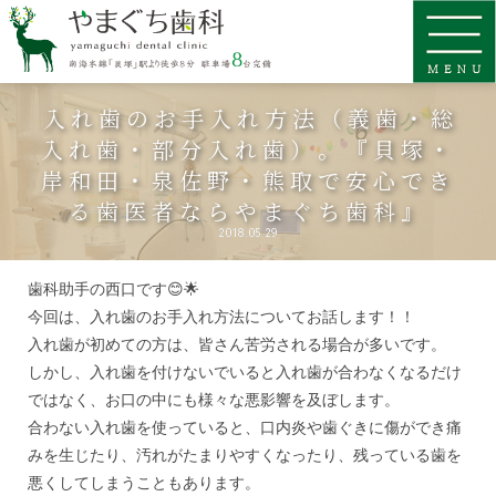
入れ歯のお手入れ方法（義歯・総
入れ歯・部分入れ歯）。『貝塚・
岸和田・泉佐野・熊取で安心でき
る歯医者ならやまぐち歯科』
2018.05.29
歯科助手の西口です😊🌟
今回は、入れ歯のお手入れ方法についてお話します！！
入れ歯が初めての方は、皆さん苦労される場合が多いです。
しかし、入れ歯を付けないでいると入れ歯が合わなくなるだけ
ではなく、お口の中にも様々な悪影響を及ぼします。
合わない入れ歯を使っていると、口内炎や歯ぐきに傷ができ痛
みを生じたり、汚れがたまりやすくなったり、残っている歯を
悪くしてしまうこともあります。