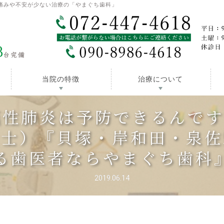
痛みや不安が少ない治療の「やまぐち歯科」
当院の特徴
治療について
嚥性肺炎は予防できるんで
生士）『貝塚・岸和田・泉佐
る歯医者ならやまぐち歯科
2019.06.14