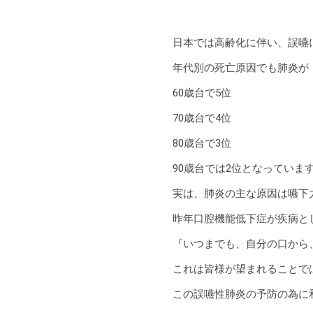
日本では高齢化に伴い、誤嚥
年代別の死亡原因でも肺炎が
60歳台で5位
70歳台で4位
80歳台で3位
90歳台では2位となっていま
実は、肺炎の主な原因は嚥下
昨年口腔機能低下症が疾病と
『いつまでも、自分の口から
これは皆様が望まれることで
この誤嚥性肺炎の予防の為に