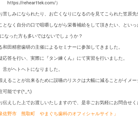
s://rehearttek.com/）
お苦しみになられたり、お亡くなりになるのを見てこられた笠原先
ことなく自分の口で咀嚼しながら栄養補給をして頂きたい、といっ
覧になった方も多いではないでしょうか？
る和田精密歯研の主催によるセミナーに参加してきました。
疑応答を行い、実際に『タン練くん』にて実習を行いました。
、舌がヘトヘトになりました。
鍛えることが出来るために誤嚥のリスクは大幅に減ることがイメー
能です(^_^;)
お伝えした上でお渡しいたしますので、是非ごお気軽にお問合せく
泉佐野市 熊取町 やまぐち歯科のオフィシャルサイト」