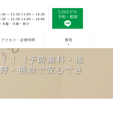
アクセス・診療時間
費用
す！！（予防歯科・後
野・熊取で安心でき
』