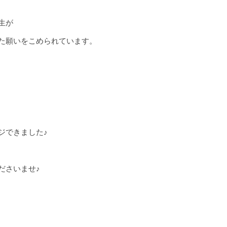
生が
た願いをこめられています。
ジできました♪
ださいませ♪