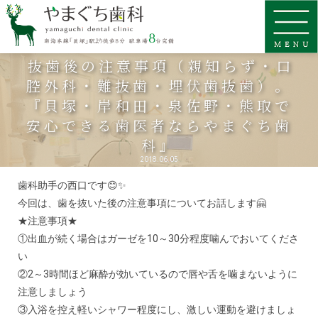
抜歯後の注意事項（親知らず・口
腔外科・難抜歯・埋伏歯抜歯）。
『貝塚・岸和田・泉佐野・熊取で
安心できる歯医者ならやまぐち歯
科』
2018.06.05
歯科助手の西口です😊✨
今回は、歯を抜いた後の注意事項についてお話します🤗
★注意事項★
①出血が続く場合はガーゼを10～30分程度噛んでおいてくださ
い
②2～3時間ほど麻酔が効いているので唇や舌を噛まないように
注意しましょう
③入浴を控え軽いシャワー程度にし、激しい運動を避けましょ